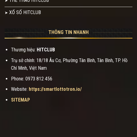
THỂ THAO HITCLUB
XỔ SỐ HITCLUB
THÔNG TIN NHANH
Thương hiệu:
HITCLUB
Trụ sở chính:
18/18 Âu Cơ, Phường Tân Bình, Tân Bình, TP. Hồ
Chí Minh, Việt Nam
Phone:
0973 812 456
Website:
https://smartlottotron.io/
SITEMAP