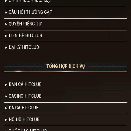
CHÍNH SÁCH BẢO MẬT
CÂU HỎI THƯỜNG GẶP
QUYỀN RIÊNG TƯ
LIÊN HỆ HITCLUB
ĐẠI LÝ HITCLUB
TỔNG HỢP DỊCH VỤ
BẮN CÁ HITCLUB
CASINO HITCLUB
ĐÁ GÀ HITCLUB
NỔ HŨ HITCLUB