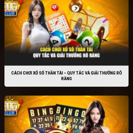
CÁCH CHƠI XỔ SỐ THẦN TÀI – QUY TẮC VÀ GIẢI THƯỞNG RÕ
RÀNG