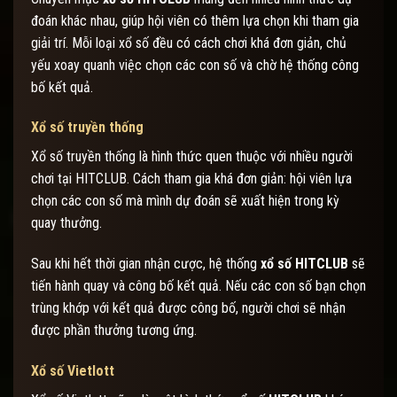
đoán khác nhau, giúp hội viên có thêm lựa chọn khi tham gia
giải trí. Mỗi loại xổ số đều có cách chơi khá đơn giản, chủ
yếu xoay quanh việc chọn các con số và chờ hệ thống công
bố kết quả.
Xổ số truyền thống
Xổ số truyền thống là hình thức quen thuộc với nhiều người
chơi tại HITCLUB. Cách tham gia khá đơn giản: hội viên lựa
chọn các con số mà mình dự đoán sẽ xuất hiện trong kỳ
quay thưởng.
Sau khi hết thời gian nhận cược, hệ thống
xổ số HITCLUB
sẽ
tiến hành quay và công bố kết quả. Nếu các con số bạn chọn
trùng khớp với kết quả được công bố, người chơi sẽ nhận
được phần thưởng tương ứng.
Xổ số Vietlott